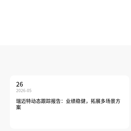
26
2026-05
瑞迈特动态跟踪报告：业绩稳健，拓展多场景方
案