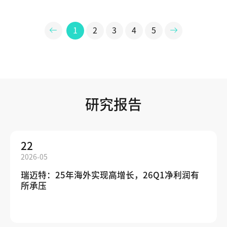
1
2
3
4
5
研究报告
22
2026-05
瑞迈特：25年海外实现高增长，26Q1净利润有
所承压