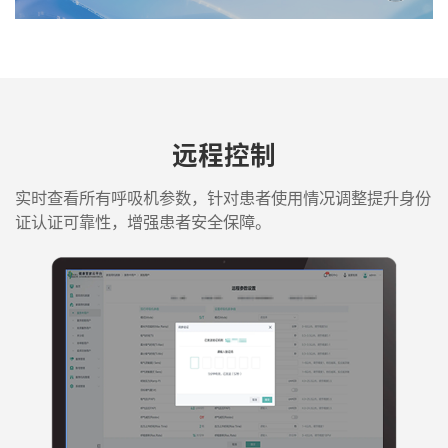
远程控制
实时查看所有呼吸机参数，针对患者使用情况调整提升身份
证认证可靠性，增强患者安全保障。