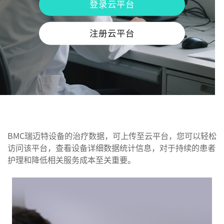
登录云平台
注册云平台
BMC瑞迈特设备的治疗数据，可上传至云平台，您可以轻松
访问该平台，查看设备详细数据统计信息，对于持续的患者
护理和降低相关服务成本至关重要。