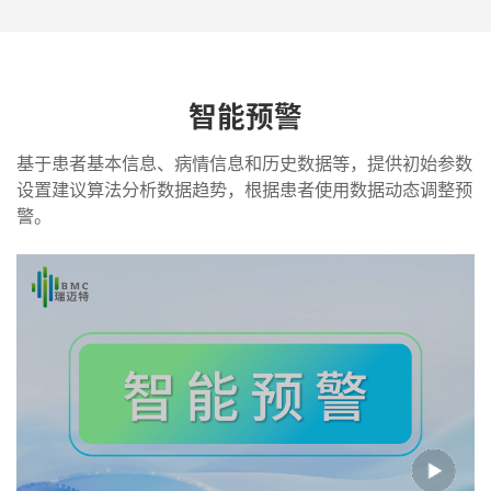
智能预警
基于患者基本信息、病情信息和历史数据等，提供初始参数
设置建议算法分析数据趋势，根据患者使用数据动态调整预
警。