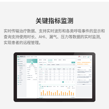
关键指标监测
实时传输治疗数据、支持实时波形和各类呼吸事件的显示和
查询支持使用时长、AHI、漏气、压力等数据的实时监测,
实现患者的远程管理。