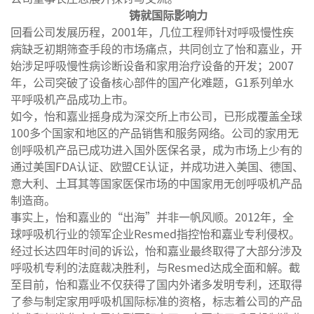
铸就国际影响力
回看公司发展历程，2001年，几位工程师针对呼吸慢性疾
病缺乏初期筛查手段的市场痛点，共同创立了怡和嘉业，开
始涉足呼吸慢性病诊断设备和家用治疗设备的开发；2007
年，公司突破了设备核心部件的国产化难题，G1系列单水
平呼吸机产品成功上市。
如今，怡和嘉业摇身成为深交所上市公司，已形成覆盖全球
100多个国家和地区的产品销售和服务网络。公司的家用无
创呼吸机产品已成功进入国外医保名录，成为市场上少有的
通过美国FDA认证、欧盟CE认证，并成功进入美国、德国、
意大利、土耳其等国家医保市场的中国家用无创呼吸机产品
制造商。
事实上，怡和嘉业的“出海”并非一帆风顺。2012年，全
球呼吸机行业的领军企业Resmed指控怡和嘉业专利侵权。
经过长达四年时间的诉讼，怡和嘉业最终取得了大部分涉及
呼吸机专利的法庭裁决胜利，与Resmed达成全面和解。截
至目前，怡和嘉业不仅获得了国内外诸多发明专利，还取得
了参与制定家用呼吸机国际标准的资格，标志着公司的产品